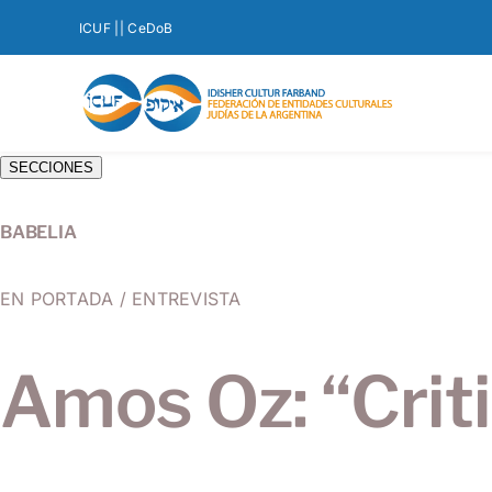
Saltar
ICUF |
| CeDoB
al
contenido
SECCIONES
BABELIA
EN PORTADA / ENTREVISTA
Amos Oz: “Criti