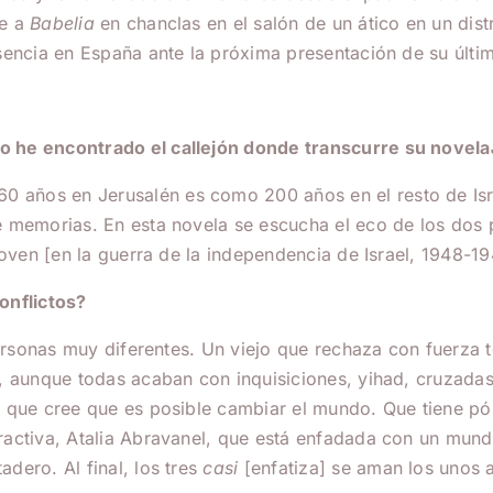
be a
Babelia
en chanclas en el salón de un ático
en un dist
sencia en España ante la próxima presentación de su últi
o he encontrado el callejón donde transcurre su novela
 años en Jerusalén es como 200 años en el resto de Isr
 memorias. En esta novela se escucha el eco de los dos pr
oven [en la guerra de la independencia de Israel, 1948-194
conflictos?
personas muy diferentes. Un viejo que rechaza con fuerza t
, aunque todas acaban con inquisiciones, yihad, cruzadas
, que cree que es posible cambiar el mundo. Que tiene pó
tractiva, Atalia Abravanel, que está enfadada con un m
dero. Al final, los tres
casi
[enfatiza] se aman los unos a