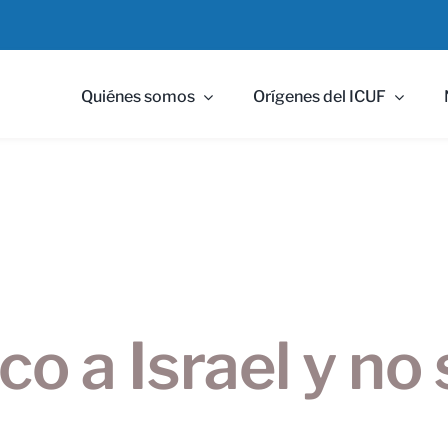
Quiénes somos
Orígenes del ICUF
co a Israel y no