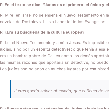
P. En el texto se dice: “Judas es el primero, el único y el
R. Mire, en Israel no se enseña el Nuevo Testamento en la
novelas de Dostoievski… sin haber leído los Evangelios.
P. ¿Era su búsqueda de la cultura europea?
R. Leí el Nuevo Testamento y amé a Jesús. Es imposible n
judías, sino por un espíritu detectivesco que tenía a e
era un hombre pobre de Galilea como los demás apóstoles.
las mismas razones que aportaría un detective, no puedo 
Los judíos son odiados en muchos lugares por esa histori
Judas quería salvar al mundo, que el Reino de l
P. ¿Busca entonces la redención de Judas y la de los ju