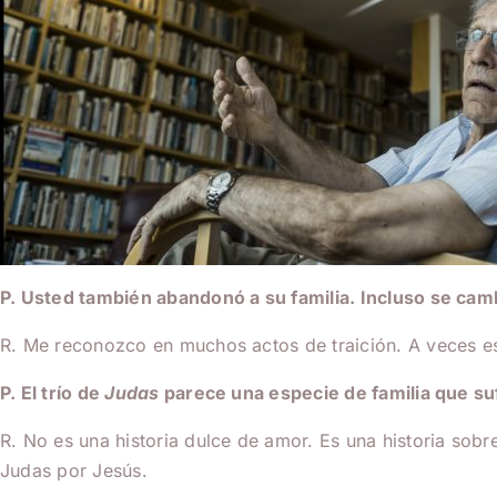
P. Usted también abandonó a su familia. Incluso se camb
R. Me reconozco en muchos actos de traición. A veces es 
P. El trío de
Judas
parece una especie de familia que su
R. No es una historia dulce de amor. Es una historia sob
Judas por Jesús.