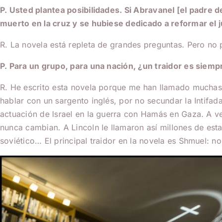
P. Usted plantea posibilidades. Si Abravanel [el padre d
muerto en la cruz y se hubiese dedicado a reformar el
R. La novela está repleta de grandes preguntas. Pero no 
P. Para un grupo, para una nación, ¿un traidor es siem
R. He escrito esta novela porque me han llamado muchas 
hablar con un sargento inglés, por no secundar la Intifada
actuación de Israel en la guerra con Hamás en Gaza. A ve
nunca cambian. A Lincoln le llamaron así millones de es
soviético… El principal traidor en la novela es Shmuel: n