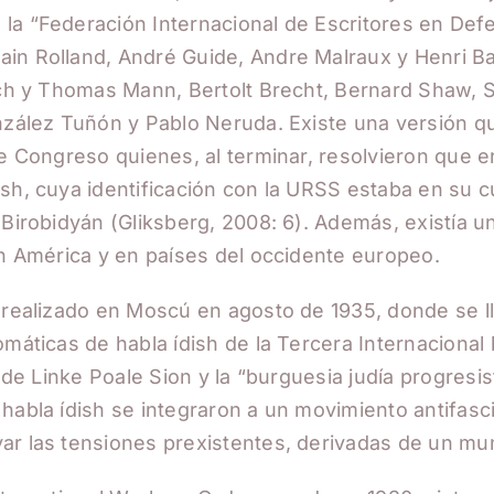
la “Federación Internacional de Escritores en Defe
in Rolland, André Guide, Andre Malraux y Henri Bar
rich y Thomas Mann, Bertolt Brecht, Bernard Shaw, 
onzález Tuñón y Pablo Neruda. Existe una versión q
se Congreso quienes, al terminar, resolvieron que e
ish, cuya identificación con la URSS estaba en su 
 Birobidyán (Gliksberg, 2008: 6). Además, existía u
en América y en países del occidente europeo.
, realizado en Moscú en agosto de 1935, donde se l
omáticas de habla ídish de la Tercera Internacional
a de Linke Poale Sion y la “burguesia judía progres
habla ídish se integraron a un movimiento antifasc
ar las tensiones prexistentes, derivadas de un mu