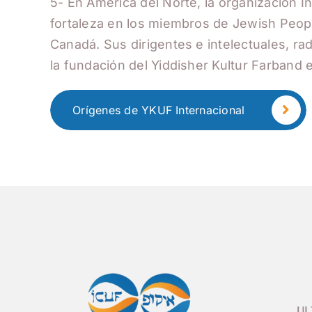
5- En América del Norte, la organización I
fortaleza en los miembros de Jewish Peop
Canadá. Sus dirigentes e intelectuales, r
la fundación del Yiddisher Kultur Farband 
Orígenes de YKUF Internacional
UL