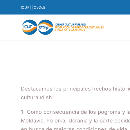
Saltar
ICUF |
| CeDoB
al
contenido
Destacamos los principales hechos históri
cultura ídish:
1- Como consecuencia de los pogroms y la f
Moldavia, Polonia, Ucrania y la parte occide
en busca de mejores condiciones de vida. 