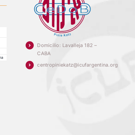
Domicilio: Lavalleja 182 –
CABA
na
centropiniekatz@icufargentina.org