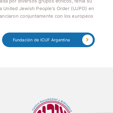
rada por diversos grupos étnicos, tenía su
la United Jewish People’s Order (UJPO) en
inanciaron conjuntamente con los europeos
Fundación de ICUF Argentina