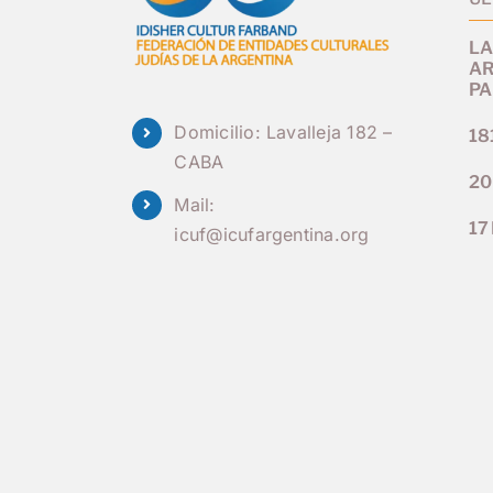
LA
AR
PA
Domicilio: Lavalleja 182 –
181
CABA
20
Mail:
17
icuf@icufargentina.org