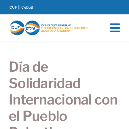
Saltar
ICUF |
| CeDoB
al
contenido
Tog
Nav
Quiénes somos
Día de
Orígenes del ICUF
Solidaridad
Noticias
Internacional con
Eventos
el Pueblo
Producciones