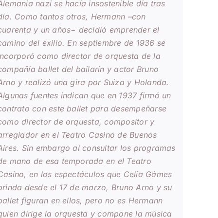
Alemania nazi se hacía insostenible día tras
día. Como tantos otros, Hermann –con
cuarenta y un años− decidió emprender el
camino del exilio. En septiembre de 1936 se
incorporó como director de orquesta de la
compañía ballet del bailarín y actor Bruno
Arno y realizó una gira por Suiza y Holanda.
Algunas fuentes indican que en 1937 firmó un
contrato con este ballet para desempeñarse
como director de orquesta, compositor y
arreglador en el Teatro Casino de Buenos
Aires. Sin embargo al consultar los programas
de mano de esa temporada en el Teatro
Casino, en los espectáculos que Celia Gámes
brinda desde el 17 de marzo, Bruno Arno y su
ballet figuran en ellos, pero no es Hermann
quien dirige la orquesta y compone la música