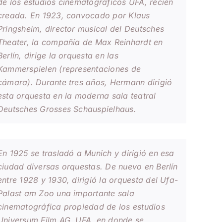
de los estudios cinematográficos UFA, recién
creada. En 1923, convocado por Klaus
Pringsheim, director musical del
Deutsches
Theater
, la compañía de Max Reinhardt en
Berlín, dirige la orquesta en las
Kammerspielen
(representaciones de
cámara). Durante tres años, Hermann dirigió
esta orquesta en la moderna sala teatral
Deutsches Grosses Schauspielhaus
.
En 1925 se trasladó a Munich y dirigió en esa
ciudad diversas orquestas. De nuevo en Berlín
entre 1928 y 1930, dirigió la orquesta del Ufa-
Palast am Zoo​ una importante sala
cinematográfica propiedad de los estudios
Universum Film AG, UFA, en donde se