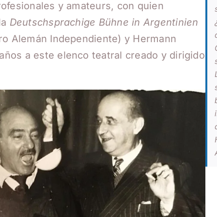
rofesionales y amateurs, con quien
la
Deutschsprachige Bühne in Argentinien
tro Alemán Independiente) y Hermann
os a este elenco teatral creado y dirigido