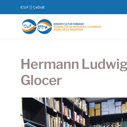
Saltar
ICUF |
| CeDoB
al
contenido
Hermann Ludwig. M
Glocer