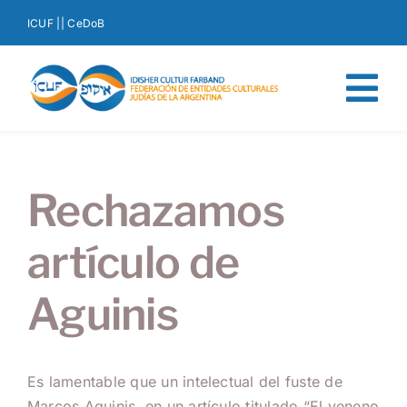
Saltar
ICUF |
| CeDoB
al
contenido
Tog
Nav
Quiénes somos
Rechazamos
Orígenes del ICUF
artículo de
Noticias
Aguinis
Eventos
Es lamentable que un intelectual del fuste de
Producciones
Marcos Aguinis, en un artículo titulado “El veneno